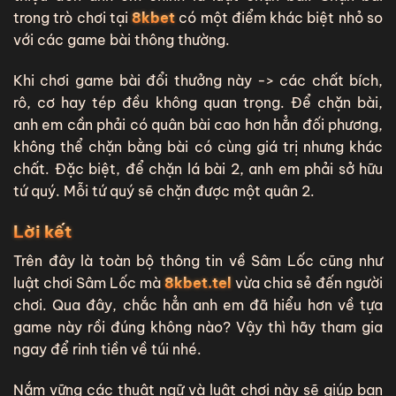
trong trò chơi tại
8kbet
có một điểm khác biệt nhỏ so
với các game bài thông thường.
Khi chơi game bài đổi thưởng này -> các chất bích,
rô, cơ hay tép đều không quan trọng. Để chặn bài,
anh em cần phải có quân bài cao hơn hẳn đối phương,
không thể chặn bằng bài có cùng giá trị nhưng khác
chất. Đặc biệt, để chặn lá bài 2, anh em phải sở hữu
tứ quý. Mỗi tứ quý sẽ chặn được một quân 2.
Lời kết
Trên đây là toàn bộ thông tin về Sâm Lốc cũng như
luật chơi Sâm Lốc mà
8kbet.tel
vừa chia sẻ đến người
chơi. Qua đây, chắc hẳn anh em đã hiểu hơn về tựa
game này rồi đúng không nào? Vậy thì hãy tham gia
ngay để rinh tiền về túi nhé.
Nắm vững các thuật ngữ và luật chơi này sẽ giúp bạn