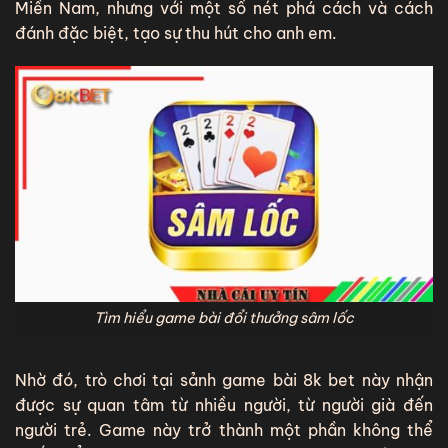
Miền Nam, nhưng với một số nét phá cách và cách
đánh đặc biệt, tạo sự thu hút cho anh em.
Tìm hiểu game bài đổi thưởng sâm lốc
Nhờ đó, trò chơi tại sảnh game bài 8k bet này nhận
được sự quan tâm từ nhiều người, từ người già đến
người trẻ. Game này trở thành một phần không thể