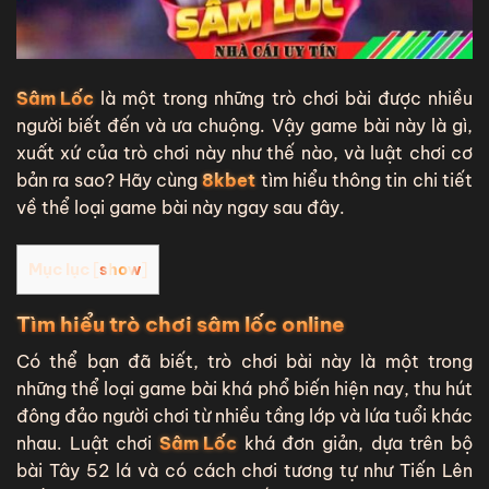
Sâm Lốc
là một trong những trò chơi bài được nhiều
người biết đến và ưa chuộng. Vậy game bài này là gì,
xuất xứ của trò chơi này như thế nào, và luật chơi cơ
bản ra sao? Hãy cùng
8kbet
tìm hiểu thông tin chi tiết
về thể loại game bài này ngay sau đây.
Mục lục
[
show
]
Tìm hiểu trò chơi sâm lốc online
Có thể bạn đã biết, trò chơi bài này là một trong
những thể loại game bài khá phổ biến hiện nay, thu hút
đông đảo người chơi từ nhiều tầng lớp và lứa tuổi khác
nhau. Luật chơi
Sâm Lốc
khá đơn giản, dựa trên bộ
bài Tây 52 lá và có cách chơi tương tự như Tiến Lên