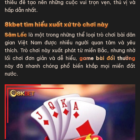
thiếu để tạo nên những cuộc vui trọn vẹn, thú vị và
hấp dẫn nhất.
8kbet tìm hiểu xuất xứ trò chơi này
Sâm Lốc
là một trong những thể loại trò chơi bài dân
gian Việt Nam được nhiều người quan tâm và yêu
thích. Trò chơi này xuất phát từ miền Bắc, nhưng nhờ
lối chơi đơn giản và dễ hiểu,
game bài đổi thưởng
này đã nhanh chóng phổ biến khắp mọi miền đất
nước.