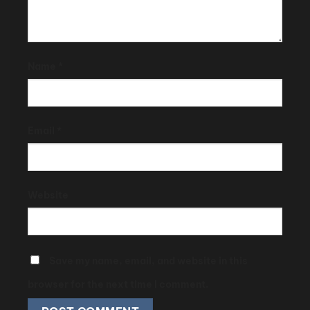
Name
*
Email
*
Website
Save my name, email, and website in this
browser for the next time I comment.