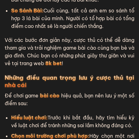
So Sánh Bài:
Cuối cùng, tất cả anh em so sánh tổ
hợp 3 lá bài của mình. Người có tổ hợp bài có tổng
điểm cao nhất sẽ là người chiến thắng.
Với các bước đơn giản này, cược thủ có thể dễ dàng
tham gia và trải nghiệm game bài cào cùng bạn bè và
gia đình. Chúc bạn có những phút giây thư giãn và vui
vẻ tại trang web
8k bet
!
Những điều quan trọng lưu ý cược thủ tại
nhà cái
Để chơi game
bài cào
hiệu quả, bạn nên lưu ý một số
điểm sau:
Hiểu luật chơi:
Trước khi bắt đầu, hãy tìm hiểu kỹ
về luật chơi để tránh những sai lầm không đáng có.
Chọn môi trường chơi phù hợp:
Hãy chọn một nơi