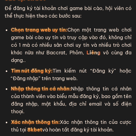
Để đăng ký tài khoản chơi game bài cào, hội viên có
thể thực hiện theo các bước sau:
Chọn trang web uy tín:
Chọn một trang web chơi
game bài cào uy tín và truy cập vào đó, không chỉ
có 1 mà có nhiều sân chơi uy tín và nhiều trò chơi
khác nữa như Baccrat, Phỏm,
Liêng
vô cùng đa
dạng..
Tìm nút đăng ký:
Tìm kiếm nút “Đăng ký” hoặc
“Đăng nhập” trên trang web.
Nhập thông tin cá nhân:
Nhập thông tin cá nhân
của thành viên vào biểu mẫu đăng ký, bao gồm tên
đăng nhập, mật khẩu, địa chỉ email và số điện
thoại.
Xác nhận thông tin:
Xác nhận thông tin của cược
thủ tại
8kbet
và hoàn tất đăng ký tài khoản.