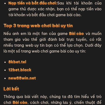
Nạp tiền và bắt đầu chơi:
Sau khi tài khoản của
game thủ được xác nhận, bạn có thể nạp tiền vào
tài khoản và bắt đầu chơi game bài cào.
Top 3 trang web chơi bài uy tín
Nếu anh em là một fan của game
Bài cào
và muốn
tham gia vào thế giới đánh bài trực tuyến, có rất
nhiều trang web uy tín bạn có thể lựa chọn. Dưới đây
là một số trang web chơi game bài cào uy tín:
8kbet.tel
12bet.black
new88win.net
Lời kết
Thông qua bài viết này, chúng ta đã tìm hiểu về trò
chơi
Bài cào
, cách chơi, những lưu ý, chiến thuật để