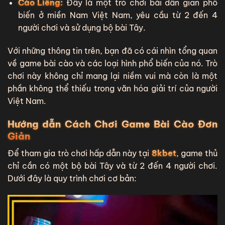
Cào Liêng:
Đây là một trò chơi bài dân gian phổ
biến ở miền Nam Việt Nam, yêu cầu từ 2 đến 4
người chơi và sử dụng bộ bài Tây.
Với những thông tin trên, bạn đã có cái nhìn tổng quan
về game bài cào và các loại hình phổ biến của nó. Trò
chơi này không chỉ mang lại niềm vui mà còn là một
phần không thể thiếu trong văn hóa giải trí của người
Việt Nam.
Hướng dẫn Cách Chơi Game Bài Cào Đơn
Giản
Để tham gia trò chơi hấp dẫn này tại
8kbet
, game thủ
chỉ cần có một bộ bài Tây và từ 2 đến 4 người chơi.
Dưới đây là quy trình chơi cơ bản: