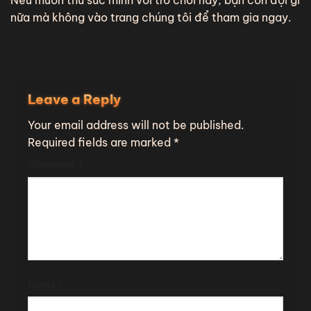
Nếu muốn thử sức mình với trò chơi này, bạn còn đợi gì
nữa mà không vào trang chúng tôi để tham gia ngay.
Leave a Reply
Your email address will not be published.
Required fields are marked
*
Comment
*
Name
*