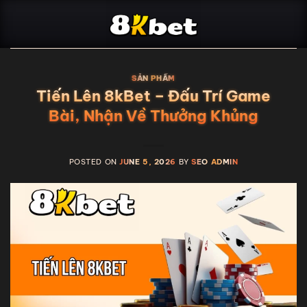
Skip
to
content
SẢN PHẨM
Tiến Lên 8kBet – Đấu Trí Game
Bài, Nhận Về Thưởng Khủng
POSTED ON
JUNE 5, 2026
BY
SEO ADMIN