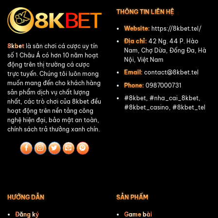
THÔNG TIN LIÊN HỆ
Website:
https://8kbet.tel/
Địa chỉ:
42 Ng. 44 P. Hào
8kbet
là sân chơi cá cược uy tín
Nam, Chợ Dừa, Đống Đa, Hà
số 1 Châu Á có hơn 10 năm hoạt
Nội, Việt Nam
động trên thị trường cá cược
Email:
contact@8kbet.tel
trực tuyến. Chúng tôi luôn mong
muốn mang đến cho khách hàng
Phone:
0987000731
sản phẩm dịch vụ chất lượng
#8kbet, #nha_cai_8kbet,
nhất, các trò chơi của 8kbet đều
#8kbet_casino, #8kbet_tel
hoạt động trên nền tảng công
nghệ hiện đại, bảo mật an toàn,
chính sách trả thưởng xanh chín.
HƯỚNG DẪN
SẢN PHẨM
Đăng ký
Game bài