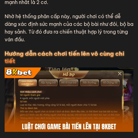
mạnh nhất là 2 cơ.
Nhờ hệ thống phân cấp này, người chơi có thể dễ
dàng xác định sức mạnh của các bộ bài như đôi, bộ ba
hay sảnh. Từ đó đưa ra chiến thuật hợp lý trong từng
ván đấu.
Hướng dẫn cách chơi tiến lên vô cùng chi
tiết