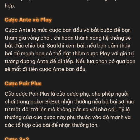
hợp.
Cược Ante và Play
Cược Ante là mức cược ban đầu và bắt buộc để bạn
tham gia vòng chơi, khi hoàn thành xong hệ thống sẽ
bắt đầu chia bài. Sau khi xem bài, nếu bạn cảm thấy
bài đủ mạnh bạn có thể đặt thêm cược Play với giá trị
tương đương Ante để đi tiếp. Nếu lựa chọn bỏ qua bạn
sẽ mất đi tiền cược Ante ban đầu.
Cược Pair Plus
Cửa cược Pair Plus là cửa cược phụ, cho phép người
chơi trong poker 8kBet nhận thưởng nếu bộ bài sỡ hữu
từ một đôi trở lên mà không cần so với nhà cái. Tỷ lệ
thưởng của cửa cược này phụ thuộc vào độ mạnh và
các tổ hợp của bài để nhận thưởng lớn.
Cược 3+3