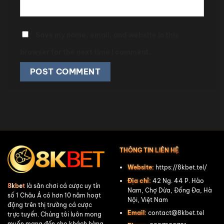
Save my name, email, and website in this
browser for the next time I comment.
THÔNG TIN LIÊN HỆ
Website:
https://8kbet.tel/
Địa chỉ:
42 Ng. 44 P. Hào
8kbet
là sân chơi cá cược uy tín
Nam, Chợ Dừa, Đống Đa, Hà
số 1 Châu Á có hơn 10 năm hoạt
Nội, Việt Nam
động trên thị trường cá cược
Email:
contact@8kbet.tel
trực tuyến. Chúng tôi luôn mong
muốn mang đến cho khách hàng