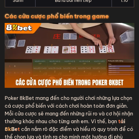
Sảnh
Ba lá bài liên tiếp
1:10
Các cửa cược phổ biến trong game
Poker 8kBet mang đến cho người chơi những lựa chọn
cá cược phổ biến với cách chơi hoàn toàn đơn giản.
Mỗi cửa cược sẽ mang đến những rủi ro và cơ hội nhận
thưởng khác nhau cho từng anh em. Vì thế, bạn
tải
8kBet
cần nắm rõ đặc điểm và hiểu rõ quy trình để có
thể chọn lựa và tình ra cho mình một hướng đi phù