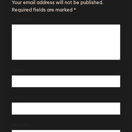
Your email address will not be published.
Required fields are marked
*
Comment
*
Name
*
Email
*
Website