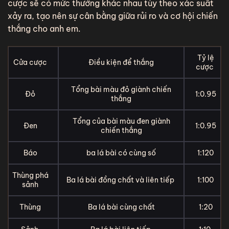
cược sẽ có mức thưởng khác nhau tùy theo xác suất
xảy ra, tạo nên sự cân bằng giữa rủi ro và cơ hội chiến
thắng cho anh em.
Tỷ lệ
Cửa cược
Điều kiện để thắng
cược
Tổng bài màu đỏ giành chiến
Đỏ
1:0.95
thắng
Tổng của bài màu đen giành
Đen
1:0.95
chiến thắng
Báo
ba lá bài có cùng số
1:120
Thùng phá
Ba lá bài đồng chất và liên tiếp
1:100
sảnh
Thùng
Ba lá bài cùng chất
1:20