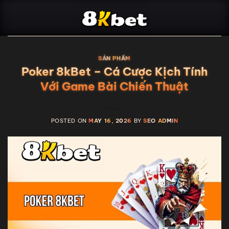
Skip
to
content
SẢN PHẨM
Poker 8kBet – Cá Cược Kịch Tính
Với Game Bài Chiến Thuật
POSTED ON
MAY 16, 2026
BY
SEO ADMIN