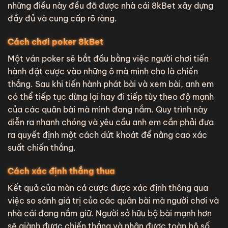
những điều này đều đã được nhà cái 8kBet xây dựng
đầy đủ và cung cấp rõ ràng.
Cách chơi poker 8kBet
Một ván poker sẽ bắt đầu bằng việc người chơi tiến
hành đặt cược vào những ô mà mình cho là chiến
thắng. Sau khi tiến hành phát bài và xem bài, anh em
có thể tiếp tục dừng lại hay đi tiếp tùy theo độ mạnh
của các quân bài mà mình đang nắm. Quy trình này
diễn ra nhanh chóng và yêu cầu anh em cần phải đưa
ra quyết định một cách dứt khoát để nâng cao xác
suất chiến thắng.
Cách xác định thắng thua
Kết quả của màn cá cược được xác định thông qua
việc so sánh giá trị của các quân bài mà người chơi và
nhà cái đang nắm giữ. Người sở hữu bộ bài mạnh hơn
sẽ giành được chiến thắng và nhận được toàn bộ số