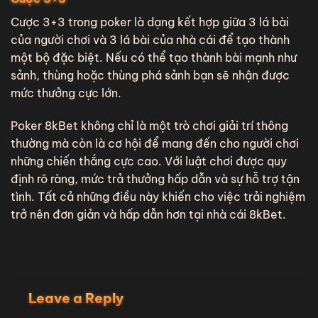
Cược 3+3 trong poker là dạng kết hợp giữa 3 lá bài
của người chơi và 3 lá bài của nhà cái để tạo thành
một bộ đặc biệt. Nếu có thể tạo thành bài mạnh như
sảnh, thùng hoặc thùng phá sảnh bạn sẽ nhận được
mức thưởng cực lớn.
Poker 8kBet không chỉ là một trò chơi giải trí thông
thường mà còn là cơ hội để mang đến cho người chơi
những chiến thắng cực cao. Với luật chơi được quy
định rõ ràng, mức trả thưởng hấp dẫn và sự hỗ trợ tận
tình. Tất cả những điều này khiến cho việc trải nghiệm
trở nên đơn giản và hấp dẫn hơn tại nhà cái 8kBet.
Leave a Reply