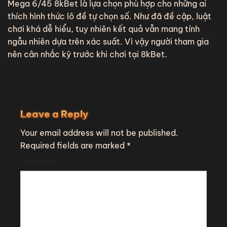
Mega 6/45 8kBet là lựa chọn phù hợp cho những ai
thích hình thức lô đề tự chọn số. Như đã đề cập, luật
chơi khá dễ hiểu, tuy nhiên kết quả vẫn mang tính
ngẫu nhiên dựa trên xác suất. Vì vậy người tham gia
nên cân nhắc kỹ trước khi chơi tại 8kBet.
Leave a Reply
Your email address will not be published.
Required fields are marked
*
Comment
*