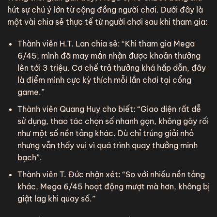
hút sự chú ý lớn từ cộng đồng người chơi. Dưới đây là
một vài chia sẻ thực tế từ người chơi sau khi tham gia:
Thành viên H.T. Lan chia sẻ: “Khi tham gia Mega
6/45, mình đã may mắn nhận được khoản thưởng
lên tới 3 triệu. Cơ chế trả thưởng khá hấp dẫn, đây
là điểm mình cực kỳ thích mỗi lần chơi tại cổng
game.”
Thành viên Quang Huy cho biết: “Giao diện rất dễ
sử dụng, thao tác chọn số nhanh gọn, không gây rối
như một số nền tảng khác. Dù chỉ trúng giải nhỏ
nhưng vẫn thấy vui vì quá trình quay thưởng minh
bạch”.
Thành viên T. Đức nhận xét: “So với nhiều nền tảng
khác, Mega 6/45 hoạt động mượt mà hơn, không bị
giật lag khi quay số.”