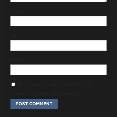
Name
*
Email
*
Website
Save my name, email, and website in this
browser for the next time I comment.