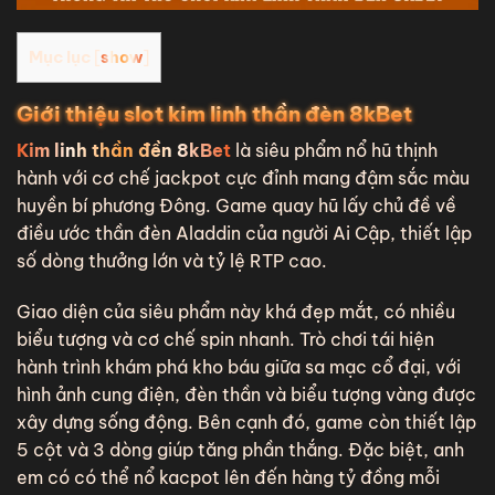
Mục lục
[
show
]
Giới thiệu slot kim linh thần đèn 8kBet
Kim linh thần đền 8kBet
là siêu phẩm nổ hũ thịnh
hành với cơ chế jackpot cực đỉnh mang đậm sắc màu
huyền bí phương Đông. Game quay hũ lấy chủ đề về
điều ước thần đèn Aladdin của người Ai Cập, thiết lập
số dòng thưởng lớn và tỷ lệ RTP cao.
Giao diện của siêu phẩm này khá đẹp mắt, có nhiều
biểu tượng và cơ chế spin nhanh. Trò chơi tái hiện
hành trình khám phá kho báu giữa sa mạc cổ đại, với
hình ảnh cung điện, đèn thần và biểu tượng vàng được
xây dựng sống động. Bên cạnh đó, game còn thiết lập
5 cột và 3 dòng giúp tăng phần thắng. Đặc biệt, anh
em có có thể nổ kacpot lên đến hàng tỷ đồng mỗi