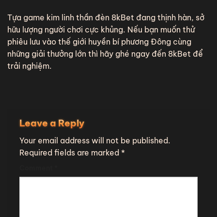
Tựa game kim linh thần đèn 8kBet đang thịnh hàn, sở
hữu lượng người chơi cực khủng. Nếu bạn muốn thử
phiêu lưu vào thế giới huyền bí phương Đông cùng
những giải thưởng lớn thì hãy ghé ngay đến 8kBet để
trải nghiệm.
Leave a Reply
Your email address will not be published.
Required fields are marked
*
Comment
*