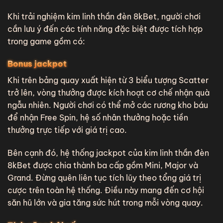
Khi trải nghiệm kim linh thần đèn 8kBet, người chơi
cần lưu ý đến các tính năng đặc biệt được tích hợp
trong game gồm có:
Bonus jackpot
Khi trên bảng quay xuất hiện từ 3 biểu tượng Scatter
trở lên, vòng thưởng được kích hoạt cơ chế nhận quà
ngẫu nhiên. Người chơi có thể mở các rương kho báu
để nhận Free Spin, hệ số nhân thưởng hoặc tiền
thưởng trực tiếp với giá trị cao.
Bên cạnh đó, hệ thống jackpot của kim linh thần đèn
8kBet được chia thành ba cấp gồm Mini, Major và
Grand. Đừng quên liên tục tích lũy theo tổng giá trị
cược trên toàn hệ thống. Điều này mang đến cơ hội
săn hũ lớn và gia tăng sức hút trong mỗi vòng quay.