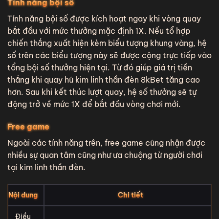
Tính năng bội số
Tính năng bội số được kích hoạt ngay khi vòng quay
bắt đầu với mức thưởng mặc định 1X. Nếu tổ hợp
chiến thắng xuất hiện kèm biểu tượng khung vàng, hệ
số trên các biểu tượng này sẽ được cộng trực tiếp vào
tổng bội số thưởng hiện tại. Từ đó giúp giá trị tiền
thắng khi quay hũ kim linh thần đèn 8kBet tăng cao
hơn. Sau khi kết thúc lượt quay, hệ số thưởng sẽ tự
động trở về mức 1X để bắt đầu vòng chơi mới.
Free game
Ngoài các tính năng trên, free game cũng nhận được
nhiều sự quan tâm cũng như ưa chuộng từ người chơi
tại kim linh thần đèn.
Nội dung
Chi tiết
Điều