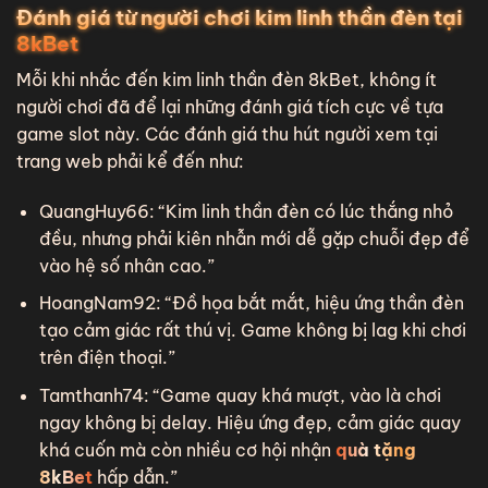
Đánh giá từ người chơi kim linh thần đèn tại
8kBet
Mỗi khi nhắc đến kim linh thần đèn 8kBet, không ít
người chơi đã để lại những đánh giá tích cực về tựa
game slot này. Các đánh giá thu hút người xem tại
trang web phải kể đến như:
QuangHuy66: “Kim linh thần đèn có lúc thắng nhỏ
đều, nhưng phải kiên nhẫn mới dễ gặp chuỗi đẹp để
vào hệ số nhân cao.”
HoangNam92: “Đồ họa bắt mắt, hiệu ứng thần đèn
tạo cảm giác rất thú vị. Game không bị lag khi chơi
trên điện thoại.”
Tamthanh74: “Game quay khá mượt, vào là chơi
ngay không bị delay. Hiệu ứng đẹp, cảm giác quay
khá cuốn mà còn nhiều cơ hội nhận
quà tặng
8kBet
hấp dẫn.”