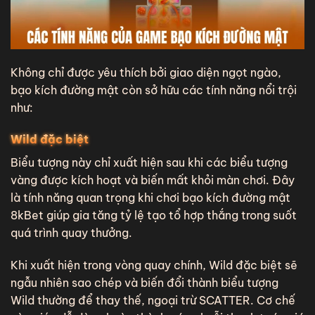
Không chỉ được yêu thích bởi giao diện ngọt ngào,
bạo kích đường mật còn sở hữu các tính năng nổi trội
như:
Wild đặc biệt
Biểu tượng này chỉ xuất hiện sau khi các biểu tượng
vàng được kích hoạt và biến mất khỏi màn chơi. Đây
là tính năng quan trọng khi chơi bạo kích đường mật
8kBet giúp gia tăng tỷ lệ tạo tổ hợp thắng trong suốt
quá trình quay thưởng.
Khi xuất hiện trong vòng quay chính, Wild đặc biệt sẽ
ngẫu nhiên sao chép và biến đổi thành biểu tượng
Wild thường để thay thế, ngoại trừ SCATTER. Cơ chế