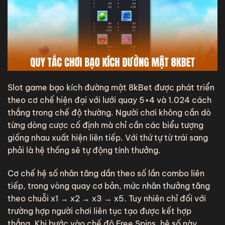
Slot game bạo kích đường mật 8kBet được phát triển
theo cơ chế hiện đại với lưới quay 5×4 và 1.024 cách
thắng trong chế độ thường. Người chơi không cần dò
từng dòng cược cố định mà chỉ cần các biểu tượng
giống nhau xuất hiện liên tiếp. Với thứ tự từ trái sang
phải là hệ thống sẽ tự động tính thưởng.
Cơ chế hệ số nhân tăng dần theo số lần combo liên
tiếp, trong vòng quay cơ bản, mức nhân thưởng tăng
theo chuỗi x1 → x2 → x3 → x5. Tuy nhiên chỉ đối với
trường hợp người chơi liên tục tạo được kết hợp
thắng. Khi bước vào chế độ Free Spins, hệ số này