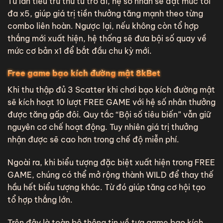
Từ lần tiêu trừ thứ tư trở đi, hệ số nhân sẽ đạt mức tối
đa x5, giúp giá trị tiền thưởng tăng mạnh theo từng
combo liên hoàn. Ngược lại, nếu không còn tổ hợp
thắng mới xuất hiện, hệ thống sẽ đưa bội số quay về
mức cơ bản x1 để bắt đầu chu kỳ mới.
Free game bạo kích đường mật 8kBet
Khi thu thập đủ 3 Scatter khi chơi bạo kích đường mật
sẽ kích hoạt 10 lượt FREE GAME với hệ số nhân thưởng
được tăng gấp đôi. Quy tắc “Bội số tiêu biến” vẫn giữ
nguyên cơ chế hoạt động. Tuy nhiên giá trị thưởng
nhận được sẽ cao hơn trong chế độ miễn phí.
Ngoài ra, khi biểu tượng đặc biệt xuất hiện trong FREE
GAME, chúng có thể mở rộng thành WILD để thay thế
hầu hết biểu tượng khác. Từ đó giúp tăng cơ hội tạo
tổ hợp thắng lớn.
Trên đây là toàn bộ thông tin về tựa game bạo kích