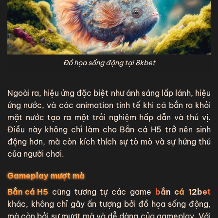
Đồ họa sống động tại 8kbet
Ngoài ra, hiệu ứng đặc biệt như ánh sáng lấp lánh, hiệu
ứng nước, và các animation tinh tế khi cá bắn ra khỏi
mặt nước tạo ra một trải nghiệm hấp dẫn và thú vị.
Điều này không chỉ làm cho Bắn cá H5 trở nên sinh
động hơn, mà còn kích thích sự tò mò và sự hứng thú
của người chơi.
Gameplay mượt mà
Bắn cá H5
cũng tương tự các game
bắn cá 12bet
khác, không chỉ gây ấn tượng bởi đồ họa sống động,
mà còn bởi sự mượt mà và dễ dàng của gameplay. Với