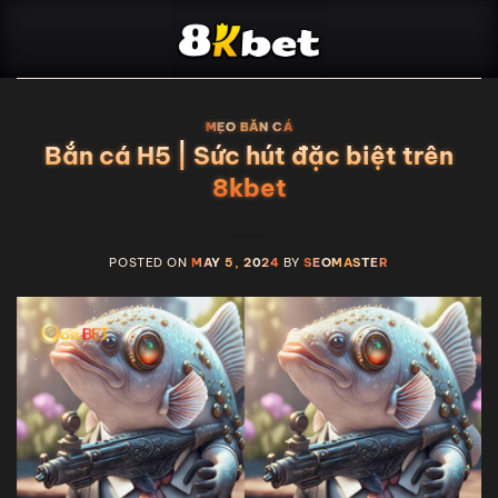
Skip
to
content
MẸO BẮN CÁ
Bắn cá H5 | Sức hút đặc biệt trên
8kbet
POSTED ON
MAY 5, 2024
BY
SEOMASTER