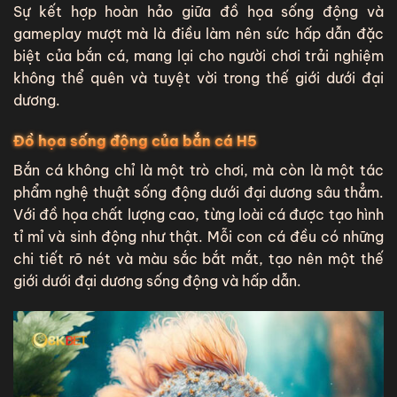
Sự kết hợp hoàn hảo giữa đồ họa sống động và
gameplay mượt mà là điều làm nên sức hấp dẫn đặc
biệt của bắn cá, mang lại cho người chơi trải nghiệm
không thể quên và tuyệt vời trong thế giới dưới đại
dương.
Đồ họa sống động của bắn cá H5
Bắn cá không chỉ là một trò chơi, mà còn là một tác
phẩm nghệ thuật sống động dưới đại dương sâu thẳm.
Với đồ họa chất lượng cao, từng loài cá được tạo hình
tỉ mỉ và sinh động như thật. Mỗi con cá đều có những
chi tiết rõ nét và màu sắc bắt mắt, tạo nên một thế
giới dưới đại dương sống động và hấp dẫn.