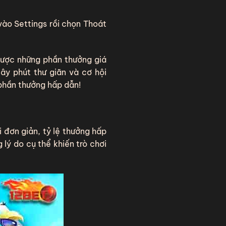
vào Settings rồi chọn Thoát
 được những phần thưởng giá
ây phút thư giãn và cơ hội
 phần thưởng hấp dẫn!
 đơn giản, tỷ lệ thưởng hấp
lý do cụ thể khiến trò chơi