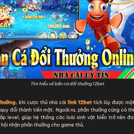
Tìm hiểu về bắn cá đổi thưởng 12bet
thưởng,
khi cược thủ nhà cái
link 12bet
tích lũy được một
 quy đổi thành tiền mặt. Ngoài ra, phần thưởng cũng có 
p level, giúp hệ thống các loài sinh vật biển trở nên đa
 hội nhận phần thưởng cho game thủ.