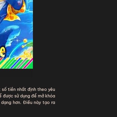
 số tiền nhất định theo yêu
thể được sử dụng để mở khóa
 dạng hơn. Điều này tạo ra