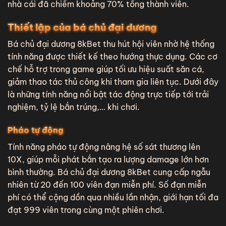
nhà cái đã chiếm khoảng 70% tổng thành viên.
Thiết lập của bá chủ đại dương
Bá chủ đại dương 8kBet thu hút hội viên nhờ hệ thống
tính năng được thiết kế theo hướng thực dụng. Các cơ
chế hỗ trợ trong game giúp tối ưu hiệu suất săn cá,
giảm thao tác thủ công khi tham gia liên tục. Dưới đây
là những tính năng nổi bật tác động trực tiếp tới trải
nghiệm, tỷ lệ bắn trúng,… khi chơi.
Pháo tự động
Tính năng pháo tự động nâng hệ số sát thương lên
10X, giúp mỗi phát bắn tạo ra lượng damage lớn hơn
bình thường. Bá chủ đại dương 8kBet cung cấp ngẫu
nhiên từ 20 đến 100 viên đạn miễn phí. Số đạn miễn
phí có thể cộng dồn qua nhiều lần nhận, giới hạn tối đa
đạt 999 viên trong cùng một phiên chơi.