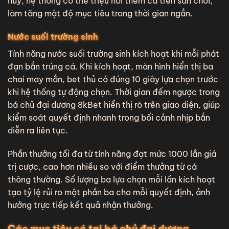
hủy, hệ thống có thể triệu hồi thêm cá trên sân chơi,
làm tăng mật độ mục tiêu trong thời gian ngắn.
Nước suối trường sinh
Tính năng nước suối trường sinh kích hoạt khi mỗi phát
đạn bắn trúng cá. Khi kích hoạt, màn hình hiển thị ba
chai may mắn, bet thủ có đúng 10 giây lựa chọn trước
khi hệ thống tự động chọn. Thời gian đếm ngược trong
bá chủ đại dương 8kBet hiển thị rõ trên giao diện, giúp
kiểm soát quyết định nhanh trong bối cảnh nhịp bắn
diễn ra liên tục.
Phần thưởng tối đa từ tính năng đạt mức 1000 lần giá
trị cược, cao hơn nhiều so với điểm thưởng từ cá
thông thường. Số lượng ba lựa chọn mỗi lần kích hoạt
tạo tỷ lệ rủi ro một phần ba cho mỗi quyết định, ảnh
hưởng trực tiếp kết quả nhận thưởng.
Các mục tiêu có tại bá chủ đại dương