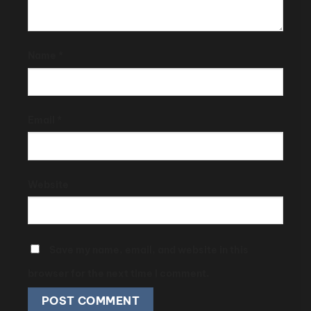
Name
*
Email
*
Website
Save my name, email, and website in this
browser for the next time I comment.