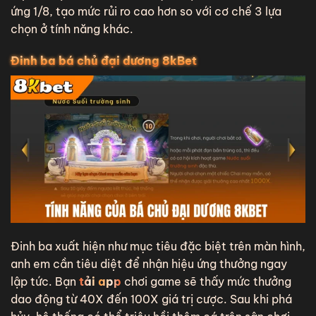
ứng 1/8, tạo mức rủi ro cao hơn so với cơ chế 3 lựa
chọn ở tính năng khác.
Đinh ba bá chủ đại dương 8kBet
Đinh ba xuất hiện như mục tiêu đặc biệt trên màn hình,
anh em cần tiêu diệt để nhận hiệu ứng thưởng ngay
lập tức. Bạn
tải app
chơi game sẽ thấy mức thưởng
dao động từ 40X đến 100X giá trị cược. Sau khi phá