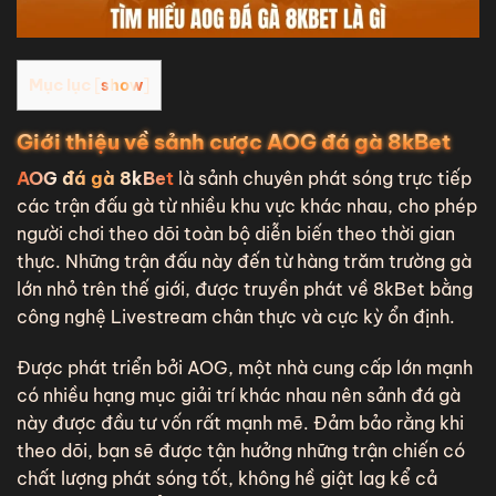
Mục lục
[
show
]
Giới thiệu về sảnh cược AOG đá gà 8kBet
AOG đá gà 8kBet
là sảnh chuyên phát sóng trực tiếp
các trận đấu gà từ nhiều khu vực khác nhau, cho phép
người chơi theo dõi toàn bộ diễn biến theo thời gian
thực. Những trận đấu này đến từ hàng trăm trường gà
lớn nhỏ trên thế giới, được truyền phát về 8kBet bằng
công nghệ Livestream chân thực và cực kỳ ổn định.
Được phát triển bởi AOG, một nhà cung cấp lớn mạnh
có nhiều hạng mục giải trí khác nhau nên sảnh đá gà
này được đầu tư vốn rất mạnh mẽ. Đảm bảo rằng khi
theo dõi, bạn sẽ được tận hưởng những trận chiến có
chất lượng phát sóng tốt, không hề giật lag kể cả