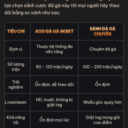
lựa chọn sảnh cược đá gà này thì mọi người hãy theo
dõi bảng so sánh như sau:
SẢNH ĐÁ GÀ
TIÊU CHÍ
AOG ĐÁ GÀ 8KBET
CHUYÊN
Thuộc hệ thống đa
Định vị
Chuyên đá gà
nền tảng
Số lượng
80 – 120 trận/ngày
100 – 200 trận/ngày
trận
Trải
Ổn định, dễ theo dõi
Ổn định
nghiệm
HD, mượt, không bị
Livestream
Nhiều góc quay hơn
giật lag
Khả năng
Giật lag trong giờ
Ổn định mọi lúc
tải
cao điểm